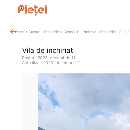

 › 
 › 
 › 
 › 
Home
Cazare
Case/Vile
Case/Vile
 - 
Prahova
Case/Vile
 - 
Sinaia
Vila de inchiriat
Postat 
:
2023. decembrie 11.
Actualizat
:
2023. decembrie 11.