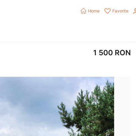


Home
Favorite
1 500
RON