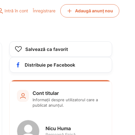


Intră în cont
Înregistrare
Adaugă anunț nou

Salvează ca favorit

Distribuie pe Facebook
Cont titular

Informații despre utilizatorul care a 
publicat anunțul.
Nicu Huma
Persoană fizică