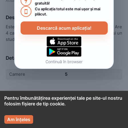

Actualizat
:
2023. decembrie 26.
gratuită!
Cu aplicația totul este mai ușor și mai 

plăcut.
Descriere
Este situată la 7 min de mers pe jos de centrul istoric. Are 
Descarcă acum aplicația!
4 camere duble, o bucătărie complet utilată la parter și un 
studio în aceeași curte, de maxim 4 persoane
Detalii
Continuă în browser
Camere
5
Pentru îmbunătățirea experienței tale pe site-ul nostru

Cont titular
folosim fișiere de tip cookie.

Laura Banu
Persoană fizică
Am înțeles