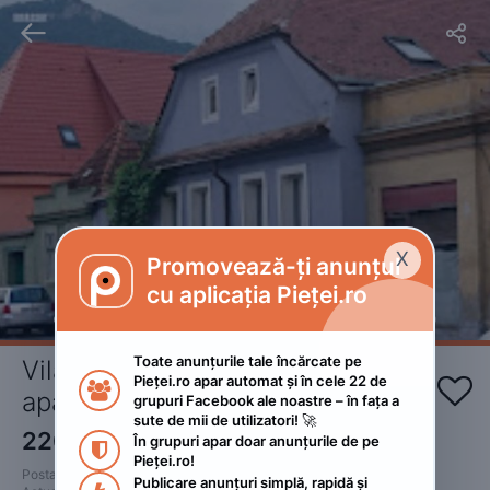


X
Promovează-ți anunțul

cu aplicația Pieței.ro
Toate anunțurile tale încărcate pe 
Vila cu 4 camere duble și un 
Pieței.ro apar automat și în cele 22 de 


apartament de 4 persoane
grupuri Facebook ale noastre – în fața a 
sute de mii de utilizatori! 🚀
220
RON
În grupuri apar doar anunțurile de pe 
 • Negociabil

Pieței.ro!
Postat 
:
2023. decembrie 26.
Publicare anunțuri simplă, rapidă și 