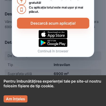

gratuită!
Cu aplicația totul este mai ușor și mai 

plăcut.
Descriere
Vând teren intravilan in Săliște comuna Baita Hunedoara 
Descarcă acum aplicația!
6900m2 front stradal 100 m, potrivit pentru construcții 
Detalii
Continuă în browser
De vânzare/De închiriat
De vânzare
Tip
Intravilan
Suprafața utilă
6900
 m²
Pentru îmbunătățirea experienței tale pe site-ul nostru
folosim fișiere de tip cookie.


Cont titular
Am înțeles
Matieș Daniela 