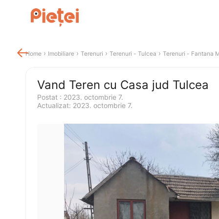

 › 
 › 
 › 
 › 
Home
Imobiliare
Terenuri
Terenuri
 - 
Tulcea
Terenuri
 - 
Fantana 
Vand Teren cu Casa jud Tulcea
Postat 
:
2023. octombrie 7.
Actualizat
:
2023. octombrie 7.