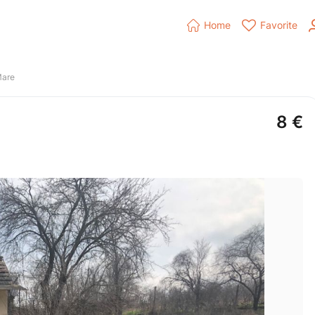


Home
Favorite
Mare
8
€