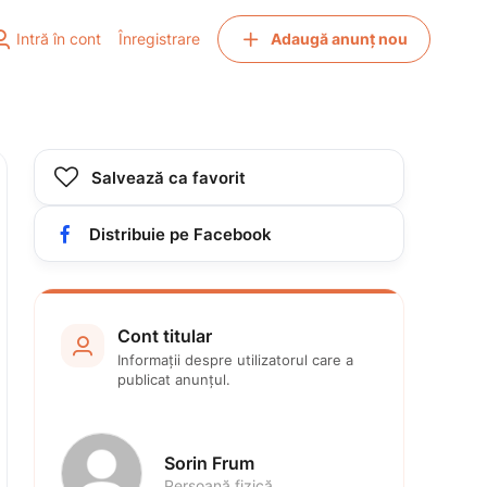


Intră în cont
Înregistrare
Adaugă anunț nou

Salvează ca favorit

Distribuie pe Facebook
Cont titular

Informații despre utilizatorul care a 
publicat anunțul.
Sorin Frum
Persoană fizică