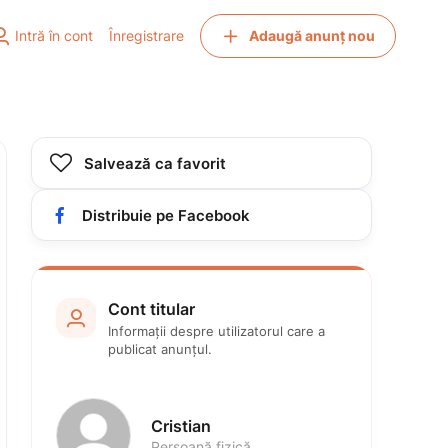


Intră în cont
Înregistrare
Adaugă anunț nou

Salvează ca favorit

Distribuie pe Facebook
Cont titular

Informații despre utilizatorul care a 
publicat anunțul.
Cristian
Persoană fizică