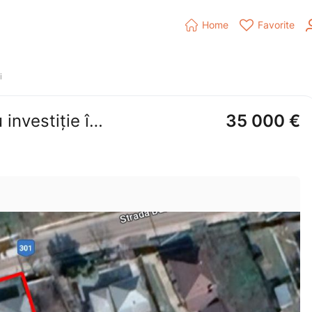


Home
Favorite
i
Vând teren, construcție casă sau investiție într-o zonă în dezvoltare!
35 000
€