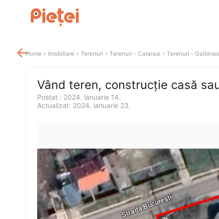

 › 
 › 
 › 
 › 
Home
Imobiliare
Terenuri
Terenuri
 - 
Calarasi
Terenuri
 - 
Galbinas
Postat 
:
2024. ianuarie 14.
Actualizat
:
2024. ianuarie 23.