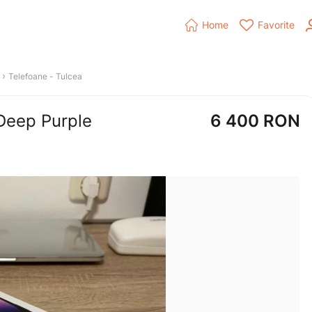


Home
Favorite
 › 
Telefoane
 - 
Tulcea
Deep Purple
6 400
RON