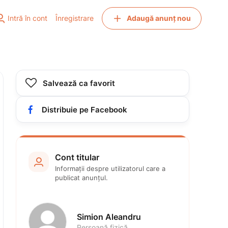


Intră în cont
Înregistrare
Adaugă anunț nou

Salvează ca favorit

Distribuie pe Facebook
Cont titular

Informații despre utilizatorul care a 
publicat anunțul.
Simion Aleandru 
Persoană fizică