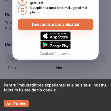

gratuită!
Cu aplicația totul este mai ușor și mai 

plăcut.
Descriere
Treninguri groase vătuite 

Descarcă acum aplicația!
Xl 2xl 3xl 4xl 5xl 
Detalii
Continuă în browser
Tip
Pantaloni
Stare
Nou
Pentru îmbunătățirea experienței tale pe site-ul nostru
folosim fișiere de tip cookie.

Cont titular

Adriana 
Am înțeles
Persoană fizică