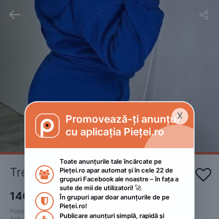


X
Promovează-ți anunțul

cu aplicația Pieței.ro
Toate anunțurile tale încărcate pe 
Treninguri vătuite 
Pieței.ro apar automat și în cele 22 de 


grupuri Facebook ale noastre – în fața a 
sute de mii de utilizatori! 🚀
140
RON
În grupuri apar doar anunțurile de pe 

Pieței.ro!
Postat 
:
2024. decembrie 10.
Publicare anunțuri simplă, rapidă și 
Actualizat
:
2024. decembrie 10.