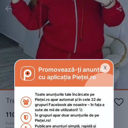


X
Promovează-ți anunțul

cu aplicația Pieței.ro
Toate anunțurile tale încărcate pe 
Treninguri vătuite 
Pieței.ro apar automat și în cele 22 de 


grupuri Facebook ale noastre – în fața a 
sute de mii de utilizatori! 🚀
110
RON
În grupuri apar doar anunțurile de pe 

Pieței.ro!
Postat 
:
2025. octombrie 25.
Publicare anunțuri simplă, rapidă și 
Actualizat
:
2025. octombrie 25.