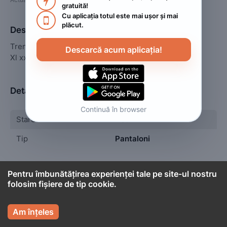

gratuită!
Cu aplicația totul este mai ușor și mai 

plăcut.
Descriere
Treninguri dama vătuite 

Descarcă acum aplicația!
Xl xxl 3xl 4xl 5xl 
Detalii
Continuă în browser
Stare
Nou
Tip
Pantaloni
Pentru îmbunătățirea experienței tale pe site-ul nostru
folosim fișiere de tip cookie.

Cont titular

Adriana 
Am înțeles
Persoană fizică