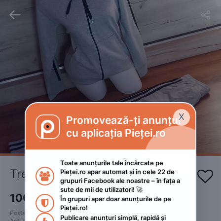


X
Promovează-ți anunțul

cu aplicația Pieței.ro
Toate anunțurile tale încărcate pe 
Treninguri damă 
Pieței.ro apar automat și în cele 22 de 


grupuri Facebook ale noastre – în fața a 
sute de mii de utilizatori! 🚀
100
RON
În grupuri apar doar anunțurile de pe 

Pieței.ro!
Postat 
:
2024. ianuarie 16.
Publicare anunțuri simplă, rapidă și 
Actualizat
:
2024. februarie 5.