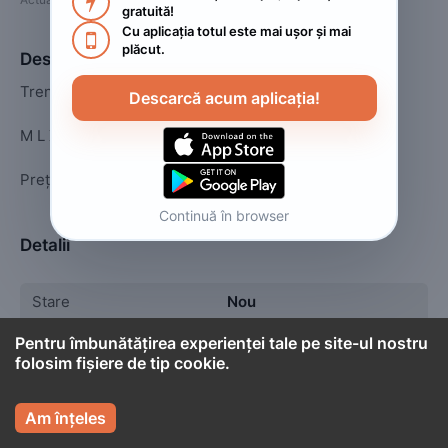

gratuită!
Cu aplicația totul este mai ușor și mai 

plăcut.
Descriere
Treninguri damă 

Descarcă acum aplicația!
M L XL 

Preț mic 
Continuă în browser
Detalii
Stare
Nou
Tip
Pantaloni
Pentru îmbunătățirea experienței tale pe site-ul nostru
folosim fișiere de tip cookie.

Am înțeles

Cont titular