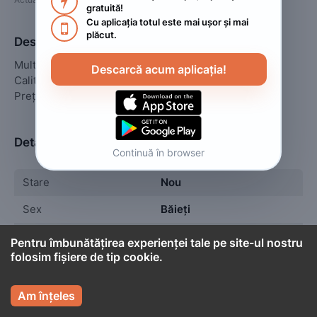

gratuită!
Cu aplicația totul este mai ușor și mai 

plăcut.
Descriere
Mult prea cautatele treninguri tik tok

Descarcă acum aplicația!
Calitate superioara

Preț accesibil 🍁🍁
Detalii
Continuă în browser
Stare
Nou
Sex
Băieți
Vârstă
Bebeluși (0 - 24 luni)
Pentru îmbunătățirea experienței tale pe site-ul nostru
folosim fișiere de tip cookie.
Tip
Blugi,pantaloni

Am înțeles