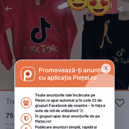


X
Promovează-ți anunțul

cu aplicația Pieței.ro
Toate anunțurile tale încărcate pe 
Trening tik tok 
Pieței.ro apar automat și în cele 22 de 


grupuri Facebook ale noastre – în fața a 
sute de mii de utilizatori! 🚀
75
RON
În grupuri apar doar anunțurile de pe 

Pieței.ro!
Postat 
:
2022. septembrie 8.
Publicare anunțuri simplă, rapidă și 
Actualizat
:
2022. septembrie 8.