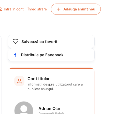


Intră în cont
Înregistrare
Adaugă anunț nou

Salvează ca favorit

Distribuie pe Facebook
Cont titular

Informații despre utilizatorul care a 
publicat anunțul.
Adrian Olar
Persoană fizică