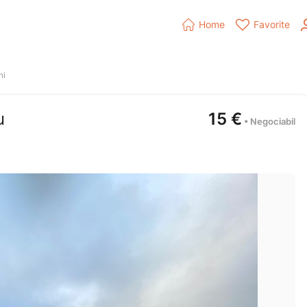


Home
Favorite
ni
u
15
€
 • Negociabil