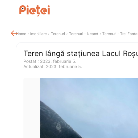

 › 
 › 
 › 
 › 
Home
Imobiliare
Terenuri
Terenuri
 - 
Neamt
Terenuri
 - 
Trei Fanta
Teren lângă stațiunea Lacul Roș
Postat 
:
2023. februarie 5.
Actualizat
:
2023. februarie 5.