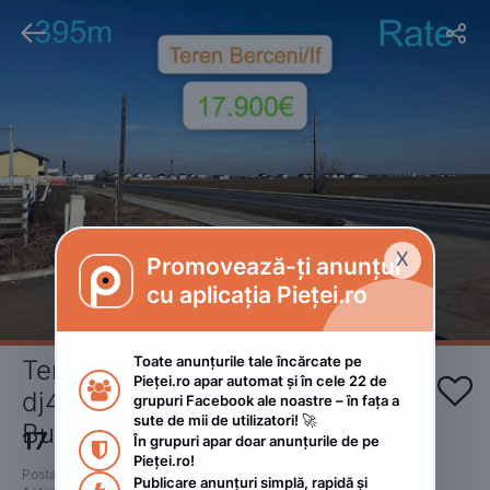


X
Promovează-ți anunțul

cu aplicația Pieței.ro
Toate anunțurile tale încărcate pe 
Teren intravilan la bulevard 
Pieței.ro apar automat și în cele 22 de 


dj401 Berceni/If 10min 
grupuri Facebook ale noastre – în fața a 
sute de mii de utilizatori! 🚀
Buc./metrou
17 900
€
În grupuri apar doar anunțurile de pe 
 • Negociabil

Pieței.ro!
Postat 
:
2022. septembrie 8.
Publicare anunțuri simplă, rapidă și 