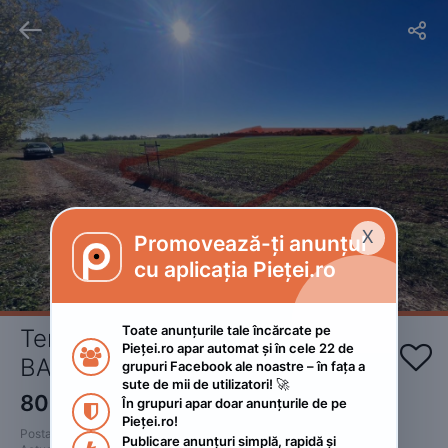


X
Promovează-ți anunțul

cu aplicația Pieței.ro
Toate anunțurile tale încărcate pe 
Teren intravilan 5400 mp in 
Pieței.ro apar automat și în cele 22 de 


BAICOI Prahova 
grupuri Facebook ale noastre – în fața a 
sute de mii de utilizatori! 🚀
80 000
€
În grupuri apar doar anunțurile de pe 
 • Negociabil

Pieței.ro!
Postat 
:
2026. aprilie 4.
Publicare anunțuri simplă, rapidă și 