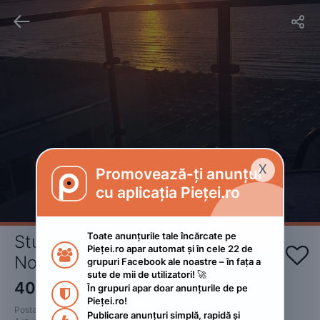


X
Promovează-ți anunțul

cu aplicația Pieței.ro
Toate anunțurile tale încărcate pe 
Studiouri regim hotelier Mamaia 
Pieței.ro apar automat și în cele 22 de 


Nord
grupuri Facebook ale noastre – în fața a 
sute de mii de utilizatori! 🚀
400
RON
În grupuri apar doar anunțurile de pe 
 • Negociabil

Pieței.ro!
Postat 
:
2023. iulie 11.
Publicare anunțuri simplă, rapidă și 