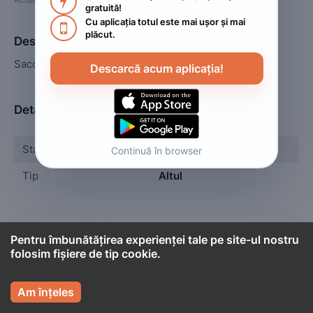

gratuită!
Cu aplicația totul este mai ușor și mai 

plăcut.
Descriere
Sacou nou, mărime XXL 
Descarcă acum aplicația!
Detalii
Stare
Nou
Continuă în browser
Tip
Altul

Pentru îmbunătățirea experienței tale pe site-ul nostru
Cont titular
folosim fișiere de tip cookie.
Camy

Persoană fizică
Am înțeles
Informațiile de mai jos aparțin contului care administrează 