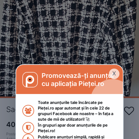


X
Promovează-ți anunțul

cu aplicația Pieței.ro
Toate anunțurile tale încărcate pe 
Sacou nou 
Pieței.ro apar automat și în cele 22 de 


grupuri Facebook ale noastre – în fața a 
sute de mii de utilizatori! 🚀
40
RON
În grupuri apar doar anunțurile de pe 

Pieței.ro!
Postat 
:
2023. octombrie 30.
Publicare anunțuri simplă, rapidă și 
Actualizat
:
2023. octombrie 30.