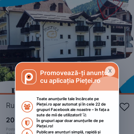


X
Promovează-ți anunțul

cu aplicația Pieței.ro
Toate anunțurile tale încărcate pe 
Rustica Complex Borsa 
Pieței.ro apar automat și în cele 22 de 


grupuri Facebook ale noastre – în fața a 
sute de mii de utilizatori! 🚀
200
RON
În grupuri apar doar anunțurile de pe 

Pieței.ro!
Postat 
:
2024. februarie 1.
Publicare anunțuri simplă, rapidă și 
Actualizat
:
2024. februarie 1.