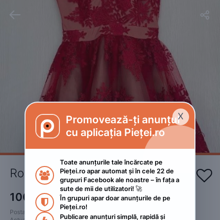


X
Promovează-ți anunțul

cu aplicația Pieței.ro
Toate anunțurile tale încărcate pe 
Rochii ocazie
Pieței.ro apar automat și în cele 22 de 


grupuri Facebook ale noastre – în fața a 
sute de mii de utilizatori! 🚀
100
RON
În grupuri apar doar anunțurile de pe 

Pieței.ro!
Postat 
:
2023. mai 1.
Publicare anunțuri simplă, rapidă și 
Actualizat
:
2023. mai 1.