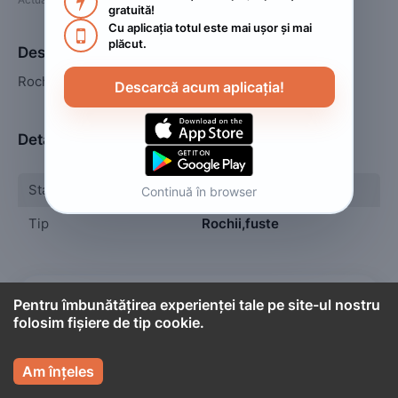

gratuită!
Cu aplicația totul este mai ușor și mai 

plăcut.
Descriere
Rochii ocazie purtate o singura data.
Descarcă acum aplicația!
Detalii
Stare
Utilizat
Continuă în browser
Tip
Rochii,fuste

Pentru îmbunătățirea experienței tale pe site-ul nostru
Cont titular
folosim fișiere de tip cookie.
Agoston Raluca

Persoană fizică
Am înțeles
Informațiile de mai jos aparțin contului care administrează 