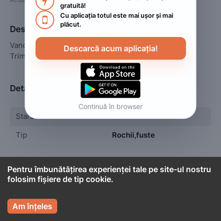

gratuită!
Cu aplicația totul este mai ușor și mai 

plăcut.
Descriere
Vand rochita de ocazie, pentru orice detalii scrieti-mi.

Descarcă acum aplicația!
Trimit oriunde in tara sau cu predare personala.
Detalii
Continuă în browser
Stare
Utilizat
Tip
Rochii,fuste
Pentru îmbunătățirea experienței tale pe site-ul nostru
folosim fișiere de tip cookie.

Cont titular

Pacurar Paula
Am înțeles
Persoană fizică