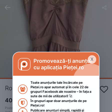


X
Promovează-ți anunțul

cu aplicația Pieței.ro
Toate anunțurile tale încărcate pe 
Rochie de ocazie marimea S
Pieței.ro apar automat și în cele 22 de 


grupuri Facebook ale noastre – în fața a 
sute de mii de utilizatori! 🚀
40
RON
În grupuri apar doar anunțurile de pe 

Pieței.ro!
Postat 
:
2023. iunie 7.
Publicare anunțuri simplă, rapidă și 
Actualizat
:
2023. iunie 7.