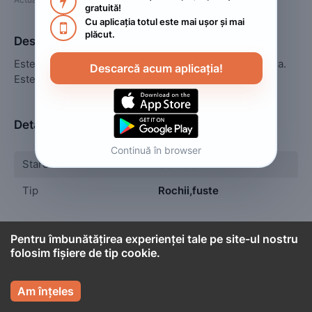

gratuită!
Cu aplicația totul este mai ușor și mai 

plăcut.
Descriere
Este o rochie care se poate purtat atat ziua cat si seara.

Descarcă acum aplicația!
Este dintr un material super bun si calitativ.
Detalii
Continuă în browser
Stare
Utilizat
Tip
Rochii,fuste
Pentru îmbunătățirea experienței tale pe site-ul nostru
folosim fișiere de tip cookie.

Cont titular

TANIA
Am înțeles
Persoană fizică