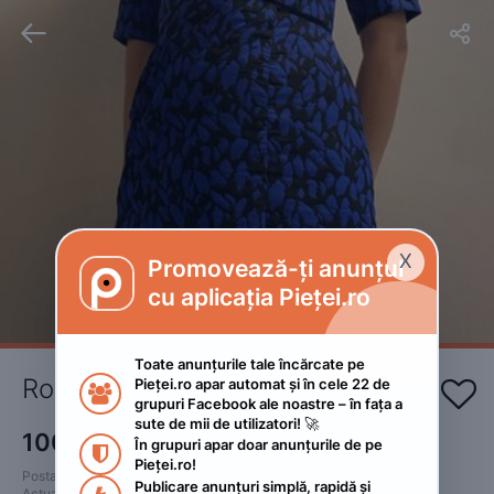


X
Promovează-ți anunțul

cu aplicația Pieței.ro
Toate anunțurile tale încărcate pe 
Rochie albastră
Pieței.ro apar automat și în cele 22 de 


grupuri Facebook ale noastre – în fața a 
sute de mii de utilizatori! 🚀
100
RON
În grupuri apar doar anunțurile de pe 

Pieței.ro!
Postat 
:
2023. mai 4.
Publicare anunțuri simplă, rapidă și 
Actualizat
:
2023. mai 4.