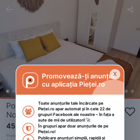


X
Promovează-ți anunțul

cu aplicația Pieței.ro
Toate anunțurile tale încărcate pe 
Poseidon's Apartament Mamaia 
Pieței.ro apar automat și în cele 22 de 


Nord
grupuri Facebook ale noastre – în fața a 
sute de mii de utilizatori! 🚀
450
RON
În grupuri apar doar anunțurile de pe 

Pieței.ro!
Postat 
:
2022. mai 8.
Publicare anunțuri simplă, rapidă și 