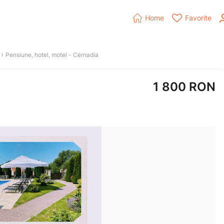


Home
Favorite
 › 
Pensiune, hotel, motel
 - 
Cernadia
1 800
RON