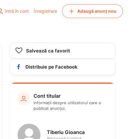


Intră în cont
Înregistrare
Adaugă anunț nou

Salvează ca favorit

Distribuie pe Facebook
Cont titular

Informații despre utilizatorul care a 
publicat anunțul.
Tiberiu Gioanca
Persoană juridică