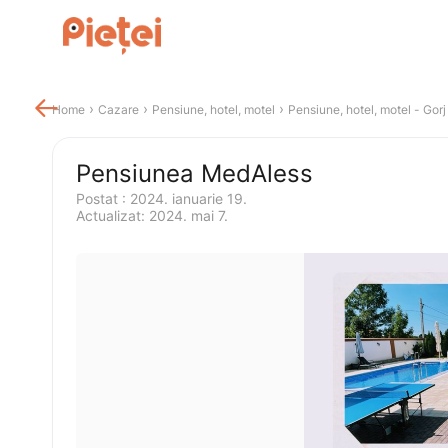

 › 
 › 
 › 
Home
Cazare
Pensiune, hotel, motel
Pensiune, hotel, motel
 - 
Gorj
Pensiunea MedAless
Postat 
:
2024. ianuarie 19.
Actualizat
:
2024. mai 7.