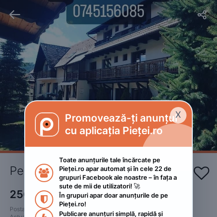


X
Promovează-ți anunțul

cu aplicația Pieței.ro
Toate anunțurile tale încărcate pe 
Pensiunea Haiduc Sacele Brasov
Pieței.ro apar automat și în cele 22 de 


grupuri Facebook ale noastre – în fața a 
sute de mii de utilizatori! 🚀
250
RON
În grupuri apar doar anunțurile de pe 

Pieței.ro!
Postat 
:
2023. ianuarie 30.
Publicare anunțuri simplă, rapidă și 
Actualizat
:
2024. aprilie 21.