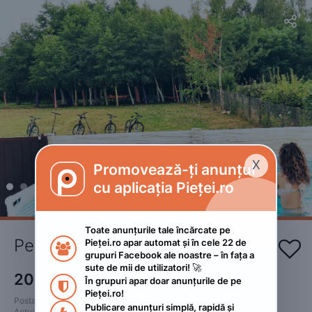


X
Promovează-ți anunțul

cu aplicația Pieței.ro
Toate anunțurile tale încărcate pe 
Pensiunea Fira Baia de Fier 
Pieței.ro apar automat și în cele 22 de 


grupuri Facebook ale noastre – în fața a 
sute de mii de utilizatori! 🚀
200
RON
În grupuri apar doar anunțurile de pe 

Pieței.ro!
Postat 
:
2024. august 1.
Publicare anunțuri simplă, rapidă și 
Actualizat
:
2024. august 1.