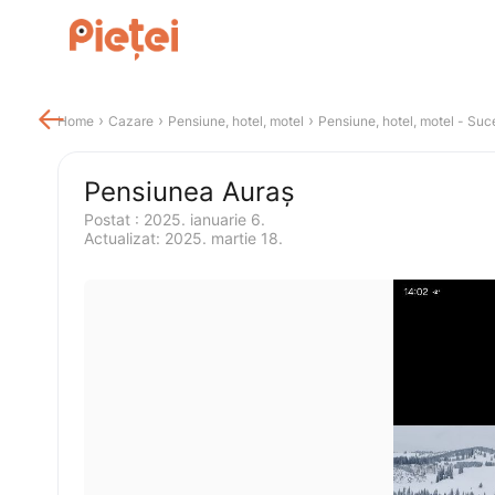

 › 
 › 
 › 
Home
Cazare
Pensiune, hotel, motel
Pensiune, hotel, motel
 - 
Suc
Pensiunea Auraș
Postat 
:
2025. ianuarie 6.
Actualizat
:
2025. martie 18.