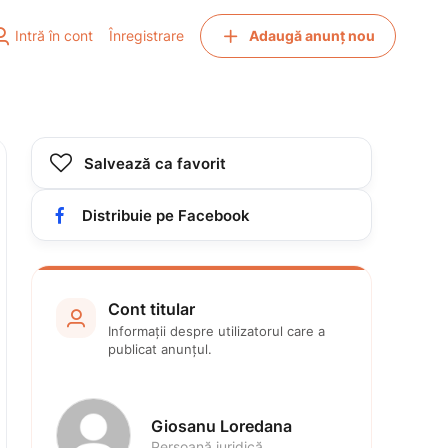


Intră în cont
Înregistrare
Adaugă anunț nou

Salvează ca favorit

Distribuie pe Facebook
Cont titular

Informații despre utilizatorul care a 
publicat anunțul.
Giosanu Loredana 
Persoană juridică