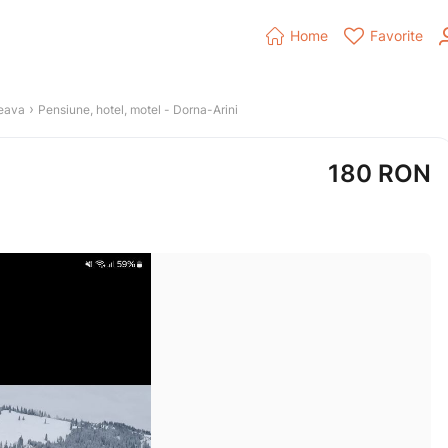


Home
Favorite
 › 
eava
Pensiune, hotel, motel
 - 
Dorna-Arini
180
RON