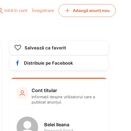


Intră în cont
Înregistrare
Adaugă anunț nou

Salvează ca favorit

Distribuie pe Facebook
Cont titular

Informații despre utilizatorul care a 
publicat anunțul.
Belei Ileana
Persoană fizică