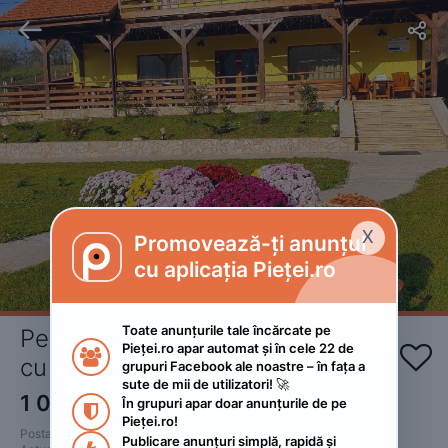


X
Promovează-ți anunțul

cu aplicația Pieței.ro
Toate anunțurile tale încărcate pe 
Pensiune disponibila incepand 
Pieței.ro apar automat și în cele 22 de 


cu 25 ianuarie 2023
grupuri Facebook ale noastre – în fața a 
sute de mii de utilizatori! 🚀
1 000
RON
În grupuri apar doar anunțurile de pe 

Pieței.ro!
Postat 
:
2023. ianuarie 7.
Publicare anunțuri simplă, rapidă și 