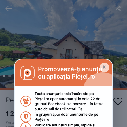


X
Promovează-ți anunțul

cu aplicația Pieței.ro
Toate anunțurile tale încărcate pe 
Pensiune
Pieței.ro apar automat și în cele 22 de 


grupuri Facebook ale noastre – în fața a 
sute de mii de utilizatori! 🚀
1 200
RON
În grupuri apar doar anunțurile de pe 
 • Negociabil

Pieței.ro!
Postat 
:
2022. ianuarie 12.
Publicare anunțuri simplă, rapidă și 
Actualizat
:
2022. august 3.