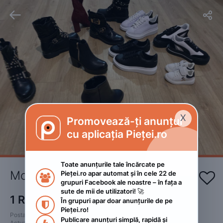


X
Promovează-ți anunțul

cu aplicația Pieței.ro
Toate anunțurile tale încărcate pe 
Modele noi
Pieței.ro apar automat și în cele 22 de 


grupuri Facebook ale noastre – în fața a 
sute de mii de utilizatori! 🚀
1
RON
În grupuri apar doar anunțurile de pe 

Pieței.ro!
Postat 
:
2022. septembrie 9.
Publicare anunțuri simplă, rapidă și 
Actualizat
:
2022. septembrie 9.