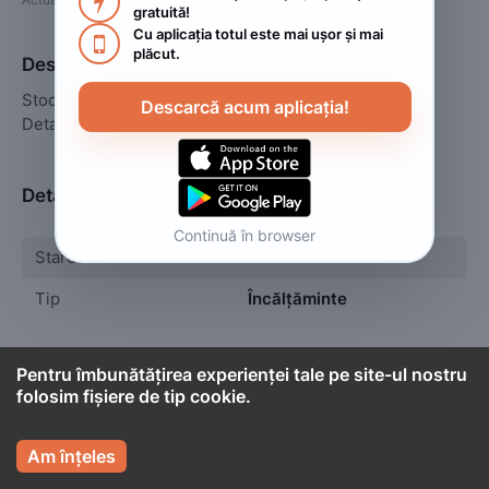

gratuită!
Cu aplicația totul este mai ușor și mai 

plăcut.
Descriere
Stoc limitat

Descarcă acum aplicația!
Detalii in privat
Detalii
Continuă în browser
Stare
Nou
Tip
Încălțăminte
Pentru îmbunătățirea experienței tale pe site-ul nostru
folosim fișiere de tip cookie.

Cont titular

MNBzkzn
Am înțeles
Persoană fizică