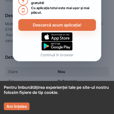

Actualizat
:
2022. februarie 18.
gratuită!
Cu aplicația totul este mai ușor și mai 

plăcut.
Descriere
Mobila NO.1 Bútor MIERCUREA-CIUC , str SZEK nr.1 tel 
Descarcă acum aplicația!
0742241389

 Pentru mai multe anunturi vizualizati anunturile 
Continuă în browser
Detalii
Stare
Nou
Tip
Sufragerie
Pentru îmbunătățirea experienței tale pe site-ul nostru
folosim fișiere de tip cookie.


Cont titular
Am înțeles