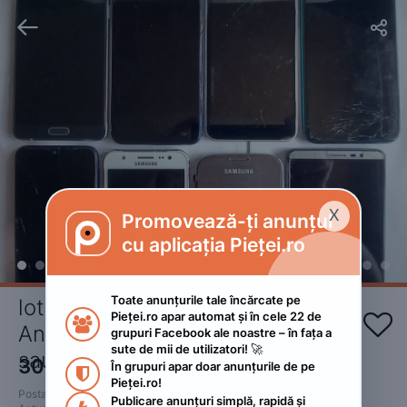


X
Promovează-ți anunțul

cu aplicația Pieței.ro
Toate anunțurile tale încărcate pe 
lot de opt smartphone-uri 
Pieței.ro apar automat și în cele 22 de 


Android, diverse stări de uzură 
grupuri Facebook ale noastre – în fața a 
sute de mii de utilizatori! 🚀
sau deteriorare
300
RON
În grupuri apar doar anunțurile de pe 

Pieței.ro!
Postat 
:
2026. februarie 17.
Publicare anunțuri simplă, rapidă și 