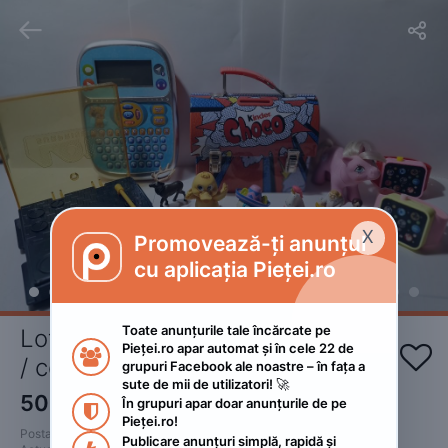


X
Promovează-ți anunțul

cu aplicația Pieței.ro
Toate anunțurile tale încărcate pe 
Lot de jucării vechi pentru copii 
Pieței.ro apar automat și în cele 22 de 


/ colecționari
grupuri Facebook ale noastre – în fața a 
sute de mii de utilizatori! 🚀
50
RON
În grupuri apar doar anunțurile de pe 

Pieței.ro!
Postat 
:
2026. ianuarie 8.
Publicare anunțuri simplă, rapidă și 