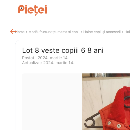

 › 
 › 
 › 
Home
Modă, frumusețe, mama și copil
Haine copii și accesorii
Hai
Lot 8 veste copiii 6 8 ani
Postat 
:
2024. martie 14.
Actualizat
:
2024. martie 14.