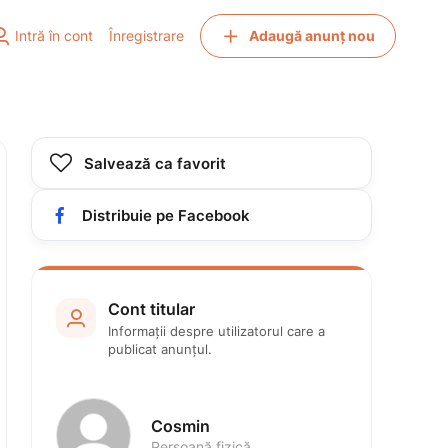


Intră în cont
Înregistrare
Adaugă anunț nou

Salvează ca favorit

Distribuie pe Facebook
Cont titular

Informații despre utilizatorul care a 
publicat anunțul.
Cosmin 
Persoană fizică