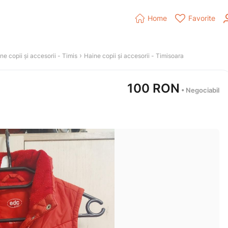


Home
Favorite
 › 
ne copii și accesorii
 - 
Timis
Haine copii și accesorii
 - 
Timisoara
100
RON
 • Negociabil