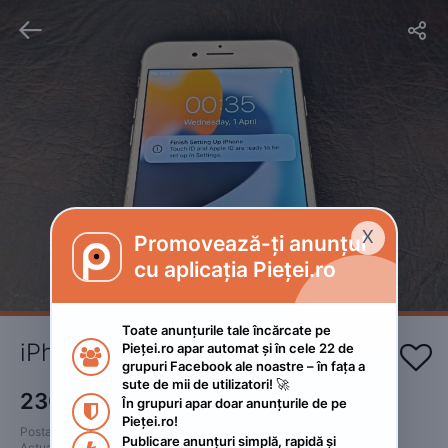


X
Promovează-ți anunțul

cu aplicația Pieței.ro
Toate anunțurile tale încărcate pe 
iPhone 7 , 32 gb
Pieței.ro apar automat și în cele 22 de 


grupuri Facebook ale noastre – în fața a 
sute de mii de utilizatori! 🚀
230
RON
În grupuri apar doar anunțurile de pe 
 • Negociabil

Pieței.ro!
Postat 
:
2026. aprilie 5.
Publicare anunțuri simplă, rapidă și 
Actualizat
:
2026. aprilie 14.