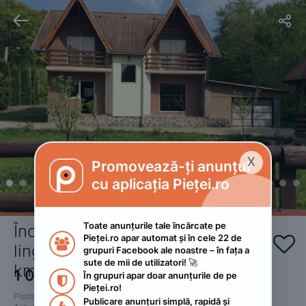


X
Promovează-ți anunțul

cu aplicația Pieței.ro
Toate anunțurile tale încărcate pe 
Închiriez cabana cu ziua situata 
Pieței.ro apar automat și în cele 22 de 


linga o pădure in Carbunari la 12 
grupuri Facebook ale noastre – în fața a 
sute de mii de utilizatori! 🚀
km de baia ma
1 000
RON
În grupuri apar doar anunțurile de pe 
 • Negociabil

Pieței.ro!
Postat 
:
2022. aprilie 12.
Publicare anunțuri simplă, rapidă și 