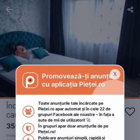


X
Promovează-ți anunțul

cu aplicația Pieței.ro
Toate anunțurile tale încărcate pe 
Închiriez apartament cu 3 
Pieței.ro apar automat și în cele 22 de 


camere regim hotelier 
grupuri Facebook ale noastre – în fața a 
sute de mii de utilizatori! 🚀
350
RON
În grupuri apar doar anunțurile de pe 

Pieței.ro!
Postat 
:
2023. mai 19.
Publicare anunțuri simplă, rapidă și 