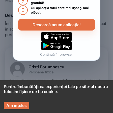

Actualizat
:
2022. iunie 26.
gratuită!
Cu aplicația totul este mai ușor și mai 

plăcut.
Descriere
Închirieri regim hotelier apartamente și garsoniere situat 
Descarcă acum aplicația!
în aceeași clădire aproape de centrul Brașovului cu 
prețuri foarte bune începând de la două nopți în sus
Continuă în browser

Cont titular
Cristi Porumbescu
Persoană fizică
Informațiile de mai jos aparțin contului care administrează 
anunțul.
Pentru îmbunătățirea experienței tale pe site-ul nostru
folosim fișiere de tip cookie.




Sună vânzătorul
Am înțeles