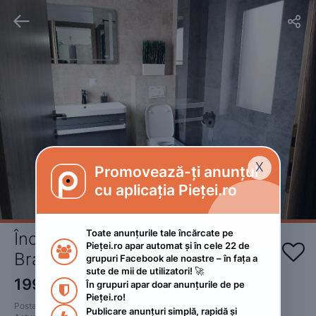


X
Promovează-ți anunțul

cu aplicația Pieței.ro
Toate anunțurile tale încărcate pe 
Închirieri in regim hotelier 
Pieței.ro apar automat și în cele 22 de 


Brasov 
grupuri Facebook ale noastre – în fața a 
sute de mii de utilizatori! 🚀
199
RON
În grupuri apar doar anunțurile de pe 

Pieței.ro!
Postat 
:
2022. mai 27.
Publicare anunțuri simplă, rapidă și 