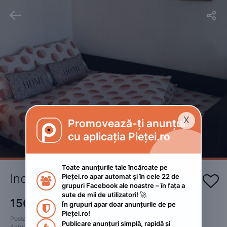


X
Promovează-ți anunțul

cu aplicația Pieței.ro
Toate anunțurile tale încărcate pe 
Inchiriere 
Pieței.ro apar automat și în cele 22 de 


grupuri Facebook ale noastre – în fața a 
sute de mii de utilizatori! 🚀
150
RON
În grupuri apar doar anunțurile de pe 

Pieței.ro!
Postat 
:
2023. aprilie 21.
Publicare anunțuri simplă, rapidă și 
Actualizat
:
2023. aprilie 21.