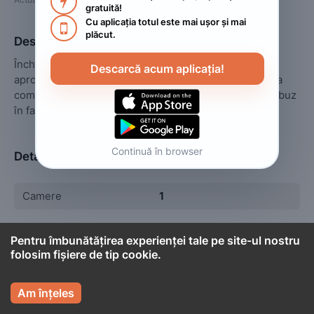

gratuită!
Cu aplicația totul este mai ușor și mai 

plăcut.
Descriere
Închiriez garsoniera în regim hotelier Centru Civic în 
Descarcă acum aplicația!
apropiere de Afi Mall Piața Sfatului Gară Brașov Utilata 
complet capacitate 3 persoane Parcare stație de autobuz 
în fata blocului.
Continuă în browser
Detalii
Camere
1
Pentru îmbunătățirea experienței tale pe site-ul nostru
folosim fișiere de tip cookie.

Cont titular

Gabriela
Am înțeles
Persoană fizică