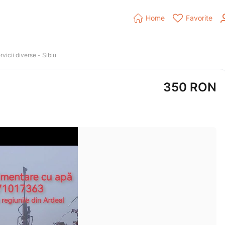


Home
Favorite
rvicii diverse
 - 
Sibiu
350
RON