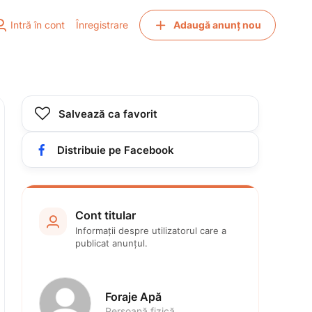


Intră în cont
Înregistrare
Adaugă anunț nou

Salvează ca favorit

Distribuie pe Facebook
Cont titular

Informații despre utilizatorul care a 
publicat anunțul.
Foraje Apă 
Persoană fizică