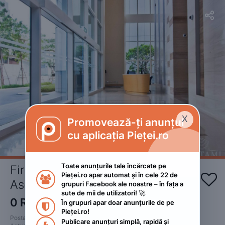


X
Promovează-ți anunțul

cu aplicația Pieței.ro
Toate anunțurile tale încărcate pe 
Firma curățenie scări bloc / 
Pieței.ro apar automat și în cele 22 de 


Asociații de proprietari
grupuri Facebook ale noastre – în fața a 
sute de mii de utilizatori! 🚀
0
RON
În grupuri apar doar anunțurile de pe 
 • Negociabil

Pieței.ro!
Postat 
:
2024. ianuarie 9.
Publicare anunțuri simplă, rapidă și 