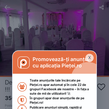


X
Promovează-ți anunțul

cu aplicația Pieței.ro
Toate anunțurile tale încărcate pe 
Demi-Pensiune pentru revelion 
Pieței.ro apar automat și în cele 22 de 


!!! 
grupuri Facebook ale noastre – în fața a 
sute de mii de utilizatori! 🚀
350
RON
În grupuri apar doar anunțurile de pe 

Pieței.ro!
Postat 
:
2023. noiembrie 30.
Publicare anunțuri simplă, rapidă și 