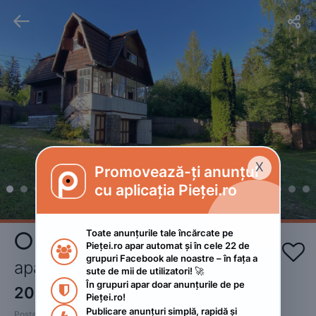


X
Promovează-ți anunțul

cu aplicația Pieței.ro
Toate anunțurile tale încărcate pe 
⭕️ Schimb Casă de vacanță cu 
Pieței.ro apar automat și în cele 22 de 


grupuri Facebook ale noastre – în fața a 
apartament în Mamaia ! 
sute de mii de utilizatori! 🚀
În grupuri apar doar anunțurile de pe 

200
€
Pieței.ro!
Publicare anunțuri simplă, rapidă și 
Postat 
:
2022. octombrie 2.