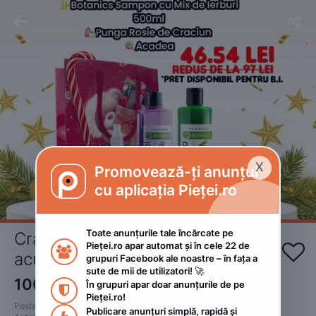


X
Promovează-ți anunțul

cu aplicația Pieței.ro
Toate anunțurile tale încărcate pe 
Crăciunul se apropie Cumpără 
Pieței.ro apar automat și în cele 22 de 


acum cadouri pentru cei dragi!
grupuri Facebook ale noastre – în fața a 
sute de mii de utilizatori! 🚀
100
RON
În grupuri apar doar anunțurile de pe 
 • Negociabil

Pieței.ro!
Postat 
:
2023. decembrie 2.
Publicare anunțuri simplă, rapidă și 