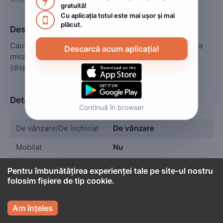

gratuită!
Cu aplicația totul este mai ușor și mai 

plăcut.
Descriere
Caut o echipa de constructori care ar construi o casuta 
Descarcă acum aplicația!
mica de max 70-80mp intr-un sat din judetul Bacau.
(dispun de toate utilitatile pe teren).Multumesc.
Detalii
Continuă în browser
De vânzare/De închiriat
De vânzare
Mobilat
Nu
Suprafața utilă
80
 m²
Pentru îmbunătățirea experienței tale pe site-ul nostru
folosim fișiere de tip cookie.
Camere
2

Am înțeles