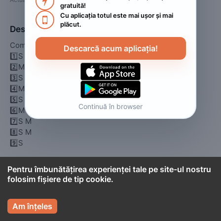

gratuită!
Cu aplicația totul este mai ușor și mai 

plăcut.
Descriere
Compleuri

Descarcă acum aplicația!
1️⃣S M L (hugo crem) 

2️⃣M L 

3️⃣S L L

4️⃣M M L 

5️⃣S L 

Continuă în browser
6️⃣M L 

7️⃣S M 

8️⃣S M 

9️⃣S
Pentru îmbunătățirea experienței tale pe site-ul nostru
Detalii
folosim fișiere de tip cookie.

Stare
Nou
Am înțeles