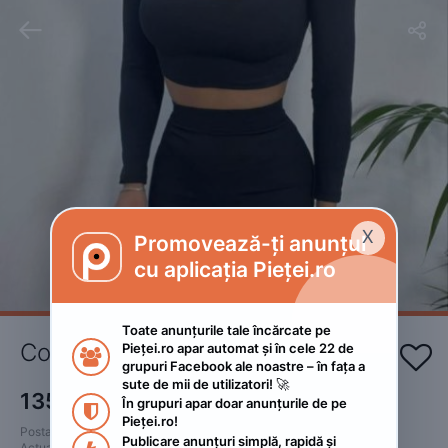


X
Promovează-ți anunțul

cu aplicația Pieței.ro
Toate anunțurile tale încărcate pe 
Compleu dama 
Pieței.ro apar automat și în cele 22 de 


grupuri Facebook ale noastre – în fața a 
sute de mii de utilizatori! 🚀
135
RON
În grupuri apar doar anunțurile de pe 

Pieței.ro!
Postat 
:
2023. aprilie 21.
Publicare anunțuri simplă, rapidă și 
Actualizat
:
2023. aprilie 21.