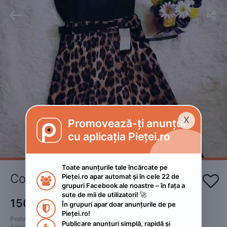


X
Promovează-ți anunțul

cu aplicația Pieței.ro
Toate anunțurile tale încărcate pe 
Compleu cu fusta 
Pieței.ro apar automat și în cele 22 de 


grupuri Facebook ale noastre – în fața a 
sute de mii de utilizatori! 🚀
150
RON
În grupuri apar doar anunțurile de pe 

Pieței.ro!
Postat 
:
2023. iunie 3.
Publicare anunțuri simplă, rapidă și 
Actualizat
:
2023. iunie 3.