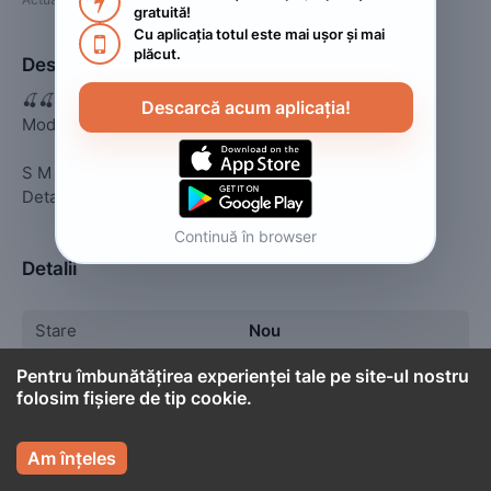

gratuită!
Cu aplicația totul este mai ușor și mai 

plăcut.
Descriere
🍒🍒🍒🍒🍒🍒

Descarcă acum aplicația!
Model nou 

S M L XL

Detalii în privat
Continuă în browser
Detalii
Stare
Nou
Tip
Rochii,fuste
Pentru îmbunătățirea experienței tale pe site-ul nostru
folosim fișiere de tip cookie.

Am înțeles

Cont titular