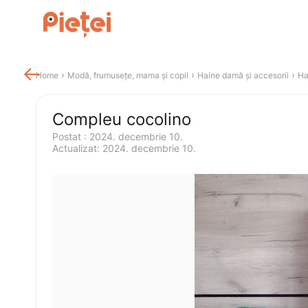

 › 
 › 
 › 
Home
Modă, frumusețe, mama și copil
Haine damă și accesorii
Ha
Compleu cocolino
Postat 
:
2024. decembrie 10.
Actualizat
:
2024. decembrie 10.