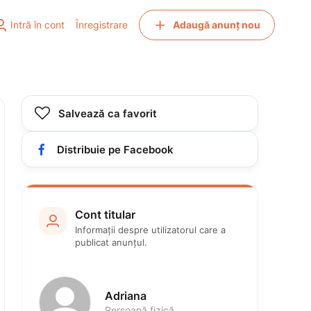


Intră în cont
Înregistrare
Adaugă anunț nou

Salvează ca favorit

Distribuie pe Facebook
Cont titular

Informații despre utilizatorul care a 
publicat anunțul.
Adriana 
Persoană fizică