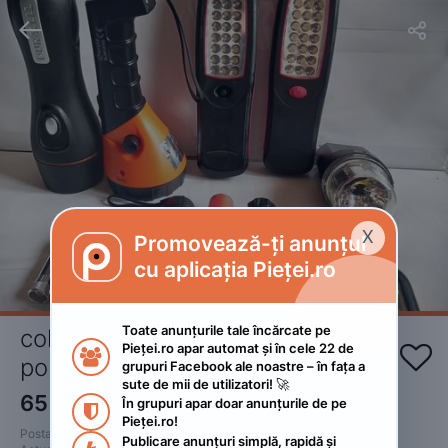


X
Promovează-ți anunțul

cu aplicația Pieței.ro
Toate anunțurile tale încărcate pe 
colecție de diverse lanterne 
Pieței.ro apar automat și în cele 22 de 


portabile și lămpi de lucru LED
grupuri Facebook ale noastre – în fața a 
sute de mii de utilizatori! 🚀
65
RON
În grupuri apar doar anunțurile de pe 

Pieței.ro!
Postat 
:
2026. iunie 10.
Publicare anunțuri simplă, rapidă și 