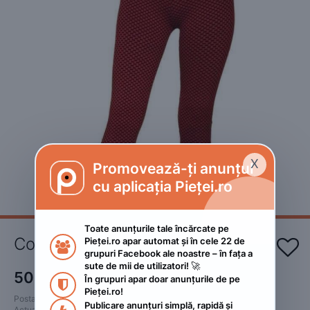


X
Promovează-ți anunțul

cu aplicația Pieței.ro
Toate anunțurile tale încărcate pe 
Colanti fitness
Pieței.ro apar automat și în cele 22 de 


grupuri Facebook ale noastre – în fața a 
sute de mii de utilizatori! 🚀
50
RON
În grupuri apar doar anunțurile de pe 

Pieței.ro!
Postat 
:
2023. aprilie 4.
Publicare anunțuri simplă, rapidă și 
Actualizat
:
2023. aprilie 4.