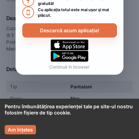

gratuită!
Cu aplicația totul este mai ușor și mai 

plăcut.
Descriere
Colanti fitness

Descarcă acum aplicația!
🌼3 perechi - 120 lei🌼

Pret : 50 lei

Marimi : S, M, L, XL
Continuă în browser
Detalii
Tip
Pantaloni
Stare
Nou
Pentru îmbunătățirea experienței tale pe site-ul nostru
folosim fișiere de tip cookie.


Cont titular
Am înțeles