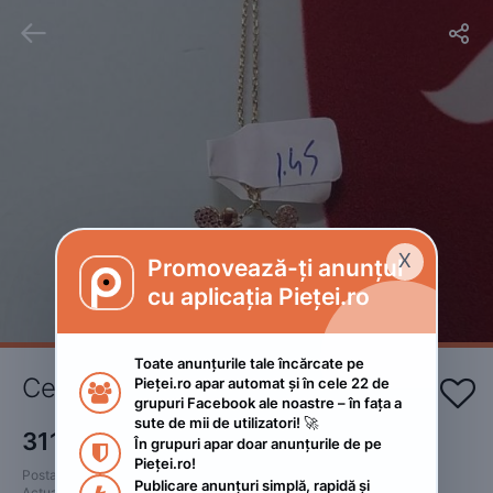


X
Promovează-ți anunțul

cu aplicația Pieței.ro
Toate anunțurile tale încărcate pe 
Cercei aur 14K-585
Pieței.ro apar automat și în cele 22 de 


grupuri Facebook ale noastre – în fața a 
sute de mii de utilizatori! 🚀
311
RON
În grupuri apar doar anunțurile de pe 

Pieței.ro!
Postat 
:
2022. septembrie 23.
Publicare anunțuri simplă, rapidă și 
Actualizat
:
2022. septembrie 23.