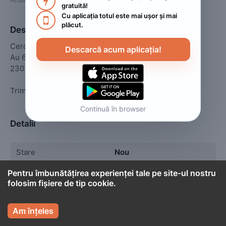

gratuită!
Cu aplicația totul este mai ușor și mai 

plăcut.
Descriere
Cercei aur 14K-585

Descarcă acum aplicația!
Au 6 cm lungime

230 lei/gram

Continuă în browser
Detalii
Stare
Nou
Tip
Bijuterii, Ceasuri
Pentru îmbunătățirea experienței tale pe site-ul nostru
folosim fișiere de tip cookie.

Am înțeles

Cont titular