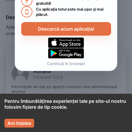

gratuită!
Cu aplicația totul este mai ușor și mai 

plăcut.
Descriere
Apartament,2 camere ,situat in Centrul Istoric,inima 
Descarcă acum aplicația!
orasului Brasov,va sta la dispozitie tot timpul anului.

Cont titular
Continuă în browser
Adriana
Persoană fizică
Informațiile de mai jos aparțin contului care administrează 
anunțul.
Pentru îmbunătățirea experienței tale pe site-ul nostru
folosim fișiere de tip cookie.



Sună vânzătorul

Am înțeles