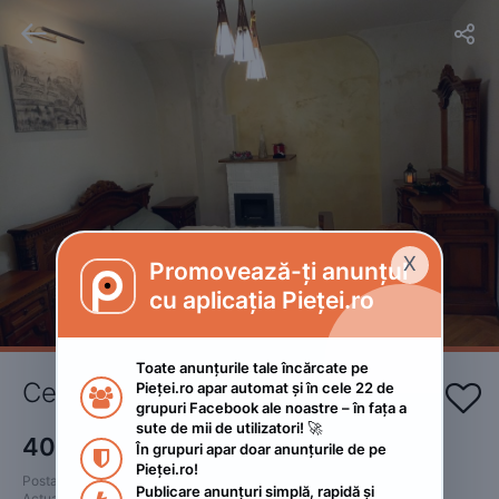


X
Promovează-ți anunțul

cu aplicația Pieței.ro
Toate anunțurile tale încărcate pe 
Centrul Istoric,Brasov
Pieței.ro apar automat și în cele 22 de 


grupuri Facebook ale noastre – în fața a 
sute de mii de utilizatori! 🚀
400
RON
În grupuri apar doar anunțurile de pe 

Pieței.ro!
Postat 
:
2023. ianuarie 7.
Publicare anunțuri simplă, rapidă și 
Actualizat
:
2023. mai 1.